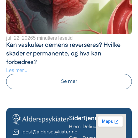
juli 22, 2026
5 minutters lesetid
Kan vaskulær demens reverseres? Hvilke
skader er permanente, og hva kan
forbedres?
Les mer...
Se mer
Sider
Tjenester
Behandle ditt samtykke
Hjem
Delirium
For å gi best mulig opplevelse bruker vi
post@alderspsykiater.no
informasjonskapsler for å lagre eller få tilgang til