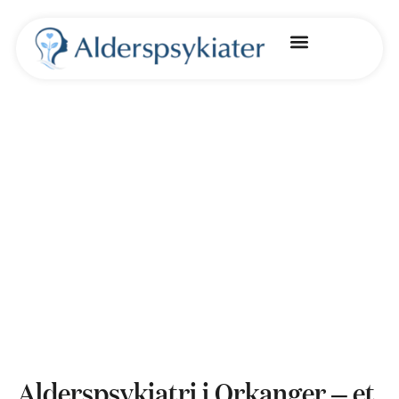
Kontakt oss
Alderspsykiatri i Orkanger – et