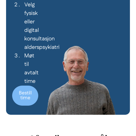
Velg
fysisk
eller
digital
konsultasjon
alderspsykiatri
Møt
til
avtalt
time
Bestill
time