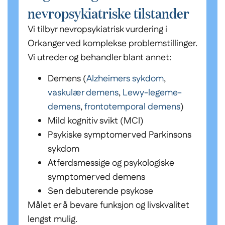
nevropsykiatriske tilstander
Vi tilbyr nevropsykiatrisk vurdering i
Orkanger ved komplekse problemstillinger.
Vi utreder og behandler blant annet:
Demens (
Alzheimers sykdom
,
vaskulær demens
,
Lewy-legeme-
demens
,
frontotemporal demens
)
Mild kognitiv svikt (MCI)
Psykiske symptomer ved Parkinsons
sykdom
Atferdsmessige og psykologiske
symptomer ved demens
Sen debuterende psykose
Målet er å bevare funksjon og livskvalitet
lengst mulig.