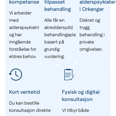
kompetanse
tilpasset
alderspsykiater
behandling
i Orkanger
Vi arbeider
med
Alle får en
Diskret og
alderspsykiatri
skreddersydd
trygg
og har
behandlingsplan
behandling i
inngående
basert på
private
forståelse for
grundig
omgivelser.
eldres behov.
vurdering.
Kort ventetid
Fysisk og digital
konsultasjon
Du kan bestille
konsultasjon direkte
Vi tilbyr både