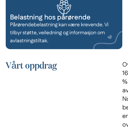
Belastning hos pårørende
Pårørendebelastning kan være krevende. Vi
tilbyr støtte, veiledning og informasjon om
avlastningstiltak.
Vårt oppdrag
O
16
%
a
N
b
er
o