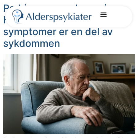
Parkinsons og depresjon:
Hvorfor psykologiske
Kontakt oss
symptomer er en del av
sykdommen