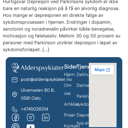
Hurtigsvar Depresjon ved Parkinsons sykdom er ikke
bare en naturlig reaksjon på å få en alvorlig diagnose.
Hos mange er depresjonen en direkte følge av
sykdomsprosessen i hjernen. Endringer i dopamin,
serotonin og noradrenalin påvirker både bevegelse,
motivasjon og følelsesliv. Mellom 30 og 50 prosent av
personer med Parkinson utvikler depresjon i løpet av
sykdomsforløpet. […]
Sider
Tjenester
Behandle ditt samtykke
Hjem
Delirium
For å gi best mulig opplevelse bruker vi
post@alderspsykiater.no
informasjonskapsler for å lagre eller få tilgang til
Om
Demens
Ulvenveien 80 B,
enhetsdata. Å nekte samtykke kan begrense enkelte
oss
Parkinson
funksjoner.
0581 Oslo
Artikler
sykdom
+4745026014
Priser
Depresjon
hos eldre
Kontakt
Nødvendig