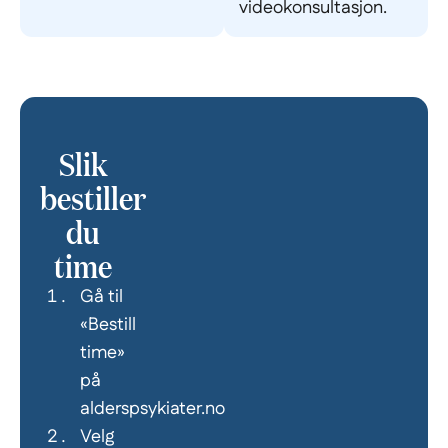
videokonsultasjon.
Slik
bestiller
du
time
Gå til
«Bestill
time»
på
alderspsykiater.no
Velg