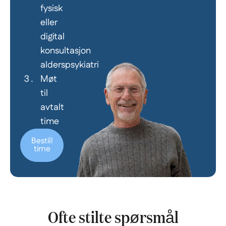
fysisk
eller
digital
konsultasjon
alderspsykiatri
Møt
til
avtalt
time
Bestill
time
Ofte stilte spørsmål