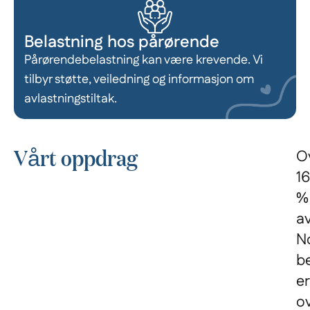
Belastning hos pårørende
Pårørendebelastning kan være krevende. Vi
tilbyr støtte, veiledning og informasjon om
avlastningstiltak.
Vårt oppdrag
O
16
%
a
N
b
er
o