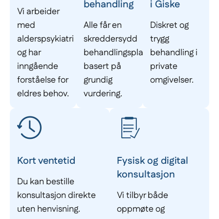
behandling
i Giske
Vi arbeider
med
Alle får en
Diskret og
alderspsykiatri
skreddersydd
trygg
og har
behandlingsplan
behandling i
inngående
basert på
private
forståelse for
grundig
omgivelser.
eldres behov.
vurdering.
Kort ventetid
Fysisk og digital
konsultasjon
Du kan bestille
konsultasjon direkte
Vi tilbyr både
uten henvisning.
oppmøte og