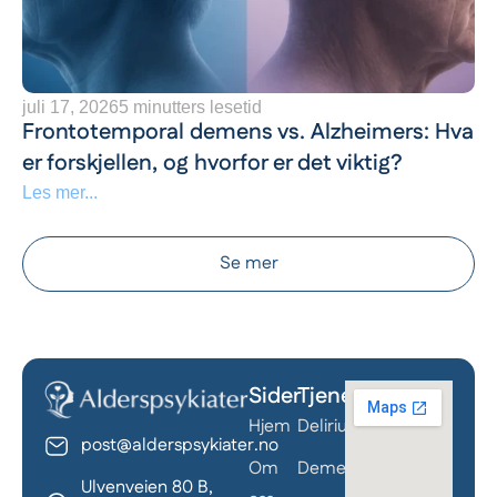
juli 17, 2026
5 minutters lesetid
Frontotemporal demens vs. Alzheimers: Hva
er forskjellen, og hvorfor er det viktig?
Les mer...
Se mer
Sider
Tjenester
Behandle ditt samtykke
Hjem
Delirium
For å gi best mulig opplevelse bruker vi
post@alderspsykiater.no
informasjonskapsler for å lagre eller få tilgang til
Om
Demens
Ulvenveien 80 B,
enhetsdata. Å nekte samtykke kan begrense enkelte