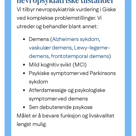
Vi tilbyr nevropsykiatrisk vurdering i Giske
ved komplekse problemstillinger. Vi
utreder og behandler blant annet:
Demens (
Alzheimers sykdom
,
vaskulær demens
,
Lewy-legeme-
demens
,
frontotemporal demens
)
Mild kognitiv svikt (MCI)
Psykiske symptomer ved Parkinsons
sykdom
Atferdsmessige og psykologiske
symptomer ved demens
Sen debuterende psykose
Målet er å bevare funksjon og livskvalitet
lengst mulig.