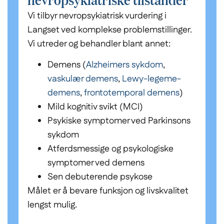
Vi tilbyr nevropsykiatrisk vurdering i
Langset ved komplekse problemstillinger.
Vi utreder og behandler blant annet:
Demens (
Alzheimers sykdom
,
vaskulær demens
,
Lewy-legeme-
demens
,
frontotemporal demens
)
Mild kognitiv svikt (MCI)
Psykiske symptomer ved Parkinsons
sykdom
Atferdsmessige og psykologiske
symptomer ved demens
Sen debuterende psykose
Målet er å bevare funksjon og livskvalitet
lengst mulig.