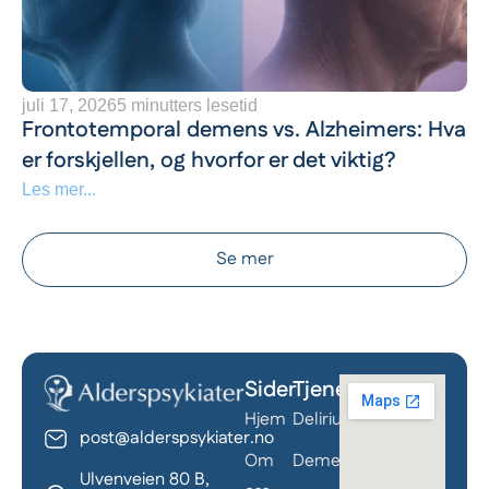
juli 17, 2026
5 minutters lesetid
Frontotemporal demens vs. Alzheimers: Hva
er forskjellen, og hvorfor er det viktig?
Les mer...
Se mer
Sider
Tjenester
Behandle ditt samtykke
Hjem
Delirium
For å gi best mulig opplevelse bruker vi
post@alderspsykiater.no
informasjonskapsler for å lagre eller få tilgang til
Om
Demens
Ulvenveien 80 B,
enhetsdata. Å nekte samtykke kan begrense enkelte