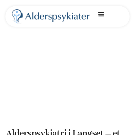
Kontakt oss
Alderspsykiatri i Langset – et