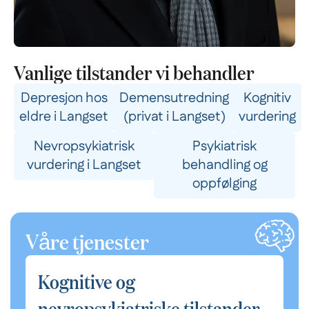
Vanlige tilstander vi behandler
Depresjon hos
Demensutredning
Kognitiv
eldre i Langset
(privat i Langset)
vurdering
Nevropsykiatrisk
Psykiatrisk
vurdering i Langset
behandling og
oppfølging
Våre tjenester
Kognitive og
nevropsykiatriske tilstander