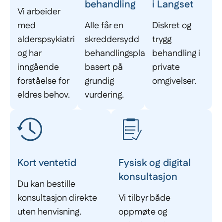
behandling
i Langset
Vi arbeider
med
Alle får en
Diskret og
alderspsykiatri
skreddersydd
trygg
og har
behandlingsplan
behandling i
inngående
basert på
private
forståelse for
grundig
omgivelser.
eldres behov.
vurdering.
Kort ventetid
Fysisk og digital
konsultasjon
Du kan bestille
konsultasjon direkte
Vi tilbyr både
uten henvisning.
oppmøte og