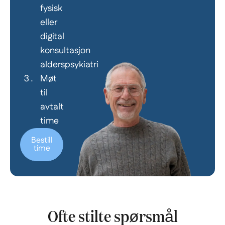
fysisk
eller
digital
konsultasjon
alderspsykiatri
Møt
til
avtalt
time
Bestill
time
Ofte stilte spørsmål