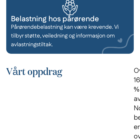
Belastning hos pårørende
Pårørendebelastning kan være krevende. Vi
tilbyr støtte, veiledning og informasjon om
avlastningstiltak.
Vårt oppdrag
O
16
%
a
N
b
er
o