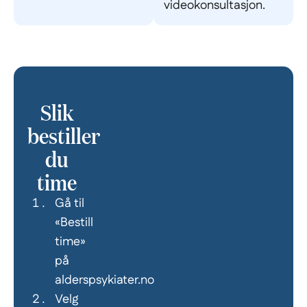
videokonsultasjon.
Slik
bestiller
du
time
Gå til
«Bestill
time»
på
alderspsykiater.no
Velg